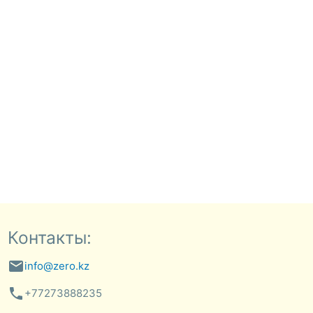
Контакты:
email
info@zero.kz
phone
+77273888235