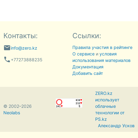
Контакты:
Ссылки:
email
Правила участия в рейтинге
info@zero.kz
О сервисе
и
условия
phone
+77273888235
использования материалов
Документация
Добавить сайт
ZERO.kz
использует
© 2002–2026
облачные
Neolabs
технологии от
PS.kz
Александр Усков