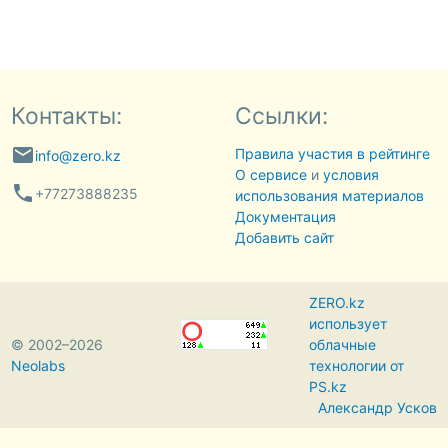
Контакты:
Ссылки:
email
Правила участия в рейтинге
info@zero.kz
О сервисе
и
условия
phone
+77273888235
использования материалов
Документация
Добавить сайт
ZERO.kz
использует
© 2002–2026
облачные
Neolabs
технологии от
PS.kz
Александр Усков