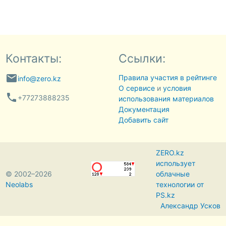
Контакты:
Ссылки:
email
Правила участия в рейтинге
info@zero.kz
О сервисе
и
условия
phone
+77273888235
использования материалов
Документация
Добавить сайт
ZERO.kz
использует
© 2002–2026
облачные
Neolabs
технологии от
PS.kz
Александр Усков