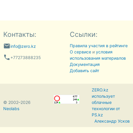
Контакты:
Ссылки:
email
Правила участия в рейтинге
info@zero.kz
О сервисе
и
условия
phone
+77273888235
использования материалов
Документация
Добавить сайт
ZERO.kz
использует
© 2002–2026
облачные
Neolabs
технологии от
PS.kz
Александр Усков