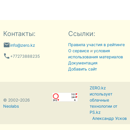
Контакты:
Ссылки:
email
Правила участия в рейтинге
info@zero.kz
О сервисе
и
условия
phone
+77273888235
использования материалов
Документация
Добавить сайт
ZERO.kz
использует
© 2002–2026
облачные
Neolabs
технологии от
PS.kz
Александр Усков