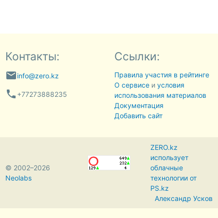
Контакты:
Ссылки:
email
Правила участия в рейтинге
info@zero.kz
О сервисе
и
условия
phone
+77273888235
использования материалов
Документация
Добавить сайт
ZERO.kz
использует
© 2002–2026
облачные
Neolabs
технологии от
PS.kz
Александр Усков