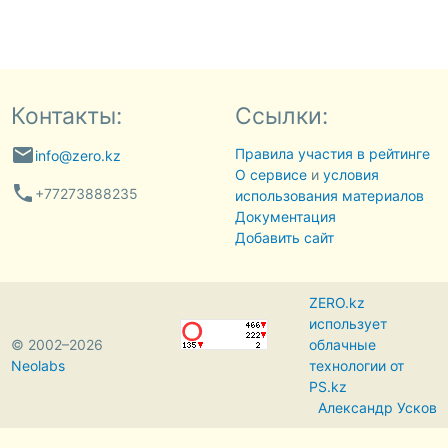
Контакты:
Ссылки:
email
Правила участия в рейтинге
info@zero.kz
О сервисе
и
условия
phone
+77273888235
использования материалов
Документация
Добавить сайт
ZERO.kz
использует
© 2002–2026
облачные
Neolabs
технологии от
PS.kz
Александр Усков