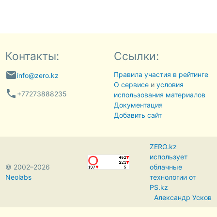
Контакты:
Ссылки:
email
Правила участия в рейтинге
info@zero.kz
О сервисе
и
условия
phone
+77273888235
использования материалов
Документация
Добавить сайт
ZERO.kz
использует
© 2002–2026
облачные
Neolabs
технологии от
PS.kz
Александр Усков