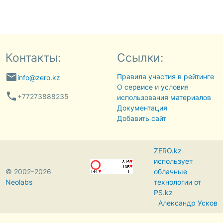
Контакты:
Ссылки:
email
Правила участия в рейтинге
info@zero.kz
О сервисе
и
условия
phone
+77273888235
использования материалов
Документация
Добавить сайт
ZERO.kz
использует
© 2002–2026
облачные
Neolabs
технологии от
PS.kz
Александр Усков